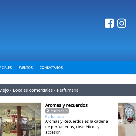
RCIALES
EVENTOS
CONTACTANOS
viejo
-
Locales comerciales
-
Perfumería
Aromas y recuerdos
Portoviejo
Perfumería
Aromas y Recuerdos es la cadena
de perfumerías, cosméticos y
accesor...