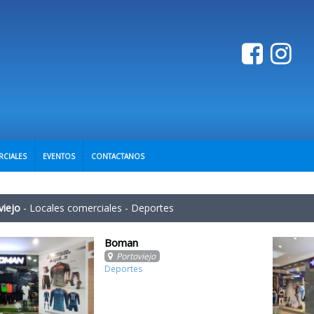
RCIALES
EVENTOS
CONTACTANOS
viejo
-
Locales comerciales
-
Deportes
Boman
Portoviejo
Deportes