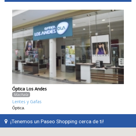
Óptica Los Andes
Res
Machala
Ri
Lentes y Gafas
Ac
Óptica.
Co
¡Tenemos un Paseo Shopping cerca de ti!