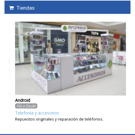
Tiendas
Android
Vía a Daule
Gl
Telefonía y accesorios
Ví
Repuestos originales y reparación de teléfonos.
Est
Pe