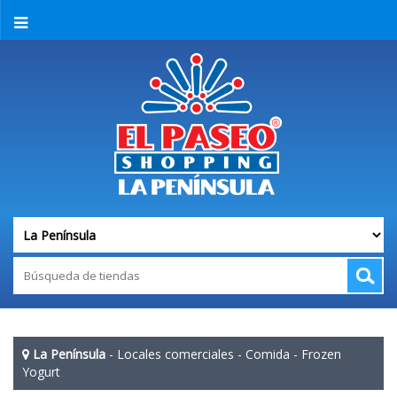
La Península
-
Locales comerciales
-
Comida
-
Frozen
Yogurt