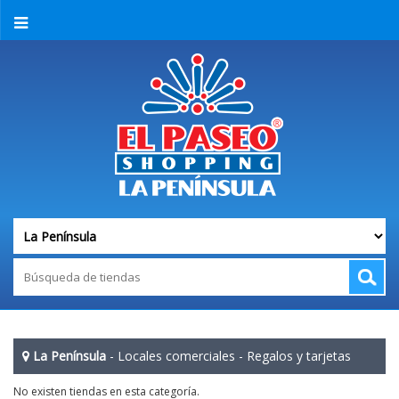
La Península
-
Locales comerciales
-
Regalos y tarjetas
No existen tiendas en esta categoría.