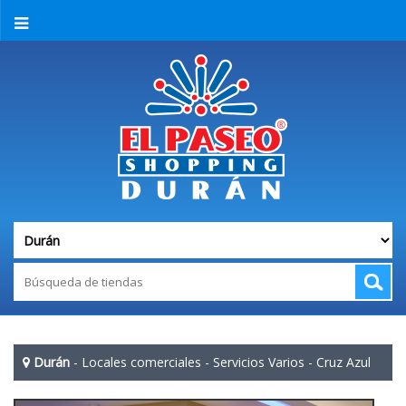
Durán
-
Locales comerciales
-
Servicios Varios
-
Cruz Azul