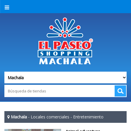
Machala
-
Locales comerciales
-
Entretenimiento