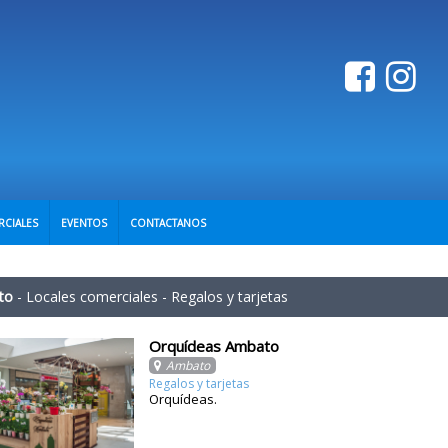
RCIALES
EVENTOS
CONTACTANOS
to
-
Locales comerciales
-
Regalos y tarjetas
Orquídeas Ambato
Ambato
Regalos y tarjetas
Orquídeas.