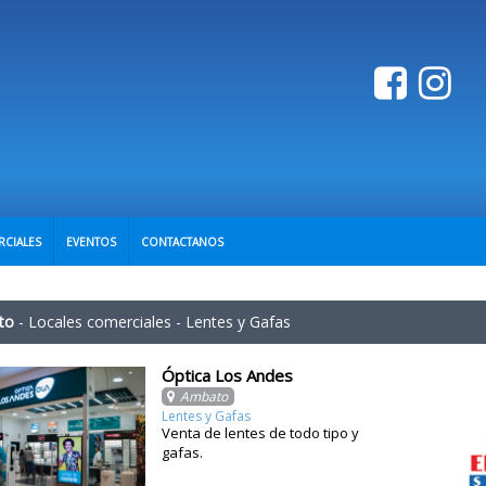
RCIALES
EVENTOS
CONTACTANOS
to
-
Locales comerciales
-
Lentes y Gafas
Óptica Los Andes
Ambato
Lentes y Gafas
Venta de lentes de todo tipo y
gafas.