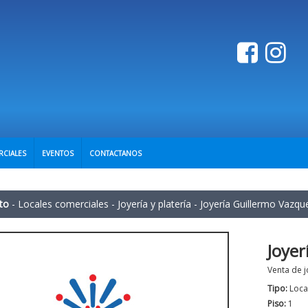
RCIALES
EVENTOS
CONTACTANOS
to
-
Locales comerciales
-
Joyería y platería
-
Joyería Guillermo Vazqu
Joyer
Venta de j
Tipo:
Loca
Piso:
1