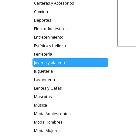
Carteras y Accesorios
Comida
Deportes
Electrodomésticos
Entretenimiento
Estética y belleza
Ferretería
Joyería y platería
Juguetería
Lavandería
Lentes y Gafas
Mascotas
Música
Moda Adolescentes
Moda Hombres
Moda Mujeres