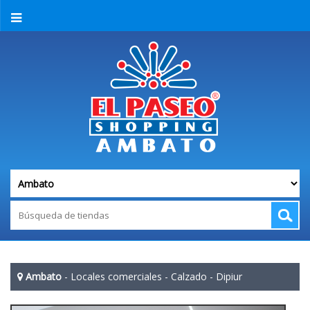
Ambato
-
Locales comerciales
-
Calzado
-
Dipiur