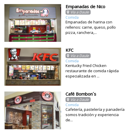
Empanadas de Nico
Vía a Daule
Comida
Empanadas de harina con
rellenos: carne, queso, pollo
pizza, ranchera,...
KFC
Vía a Daule
Comida
Kentucky Fried Chicken
restaurante de comida rápida
especializada en ...
Café Bombon´s
Vía a Daule
Comida
Cafetería, pastelería y panadería
somos tradición y experiencia
de...