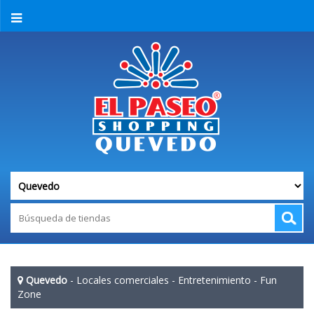
Quevedo
-
Locales comerciales
-
Entretenimiento
-
Fun
Zone