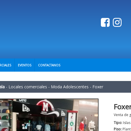
RCIALES
EVENTOS
CONTACTANOS
ala
-
Locales comerciales
-
Moda Adolescentes
-
Foxer
Foxe
Venta de g
Tipo:
Isla
Piso:
Plant