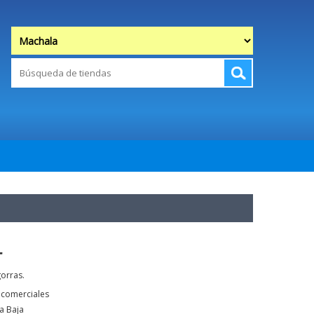
r
orras.
s comerciales
a Baja