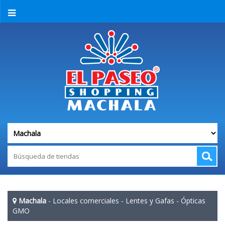
Machala
-
Locales comerciales
-
Lentes y Gafas
-
Ópticas
GMO