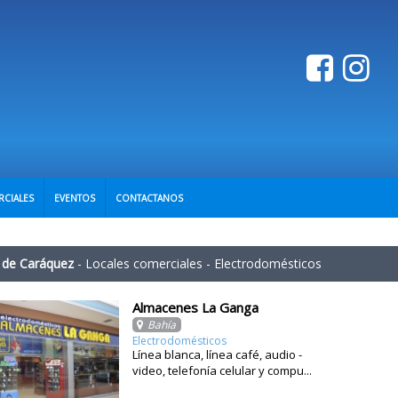
RCIALES
EVENTOS
CONTACTANOS
 de Caráquez
-
Locales comerciales
-
Electrodomésticos
Almacenes La Ganga
Bahía
Electrodomésticos
Línea blanca, línea café, audio -
video, telefonía celular y compu...