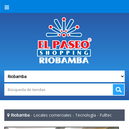
Riobamba
-
Locales comerciales
-
Tecnología
-
Fulltec