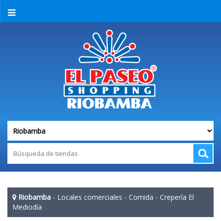
Riobamba
-
Locales comerciales
-
Comida
-
Crepería El
Mediodía