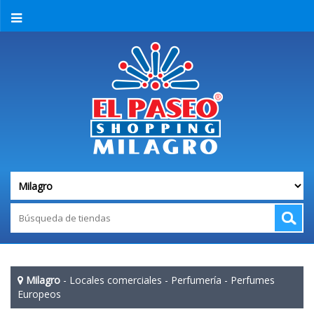
Milagro
-
Locales comerciales
-
Perfumería
-
Perfumes
Europeos