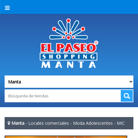
Manta
-
Locales comerciales
-
Moda Adolescentes
-
MIC