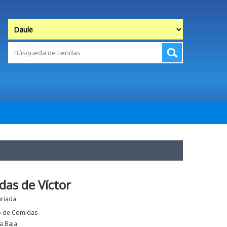
as de Víctor
riada.
o de Comidas
a Baja