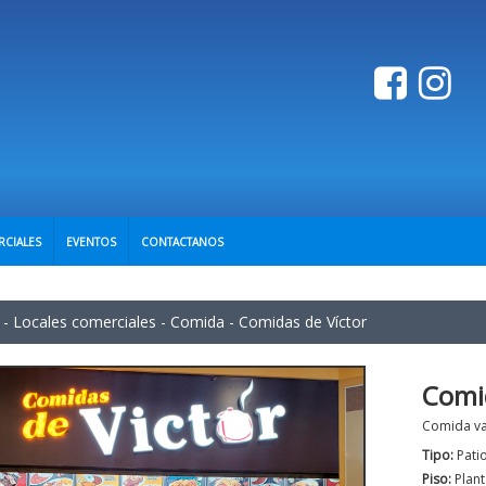
RCIALES
EVENTOS
CONTACTANOS
-
Locales comerciales
-
Comida
-
Comidas de Víctor
Comid
Comida va
Tipo:
Pati
Piso:
Plant