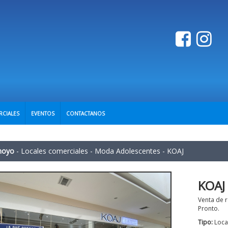
RCIALES
EVENTOS
CONTACTANOS
hoyo
-
Locales comerciales
-
Moda Adolescentes
-
KOAJ
KOAJ
Venta de r
Pronto.
Tipo:
Loca