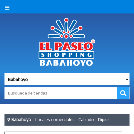
Babahoyo
-
Locales comerciales
-
Calzado
-
Dipiur